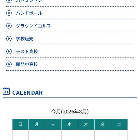
ハンドボール
グラウンドゴルフ
学校販売
テスト高校
開発中高校
CALENDAR
今月(2026年8月)
日
月
火
水
木
金
土
1